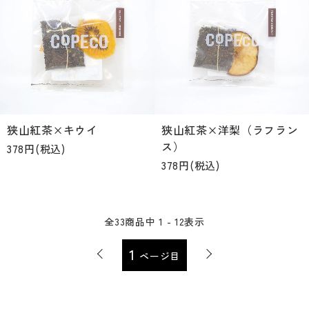
狭山紅茶×キウイ
狭山紅茶×洋梨（ラフラン
ス）
378円(税込)
378円(税込)
全
33
商品中
1 - 12
表示
1
ページ目