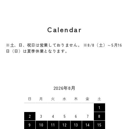
Calendar
※土、日、祝日は営業しておりません。 ※8/8（土）～5月16
日（日）は夏季休業となります。
2026年8月
日
月
火
水
木
金
土
1
2
3
4
5
6
7
8
9
10
11
12
13
14
15