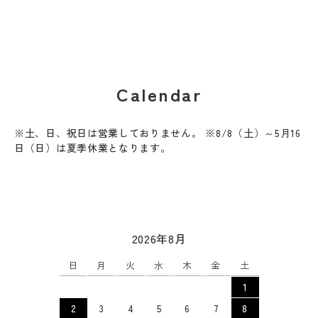
Calendar
※土、日、祝日は営業しておりません。 ※8/8（土）～5月16
日（日）は夏季休業となります。
2026年8月
日
月
火
水
木
金
土
1
2
3
4
5
6
7
8