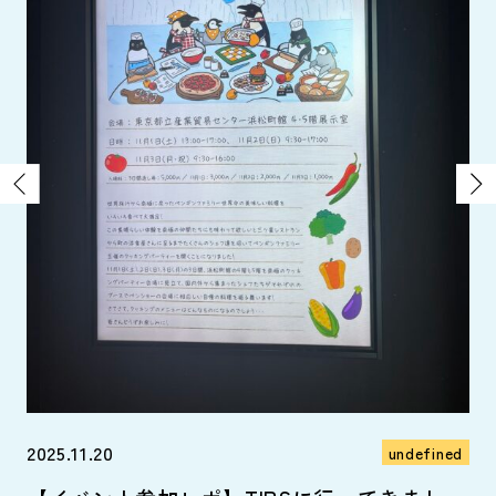
ned
ま～
2025.11.20
20
undefined