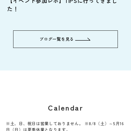
【イベント参加レポ】TIPSに行ってきまし
か
た！
ブログ一覧を見る
Calendar
※土、日、祝日は営業しておりません。 ※8/8（土）～5月16
日（日）は夏季休業となります。