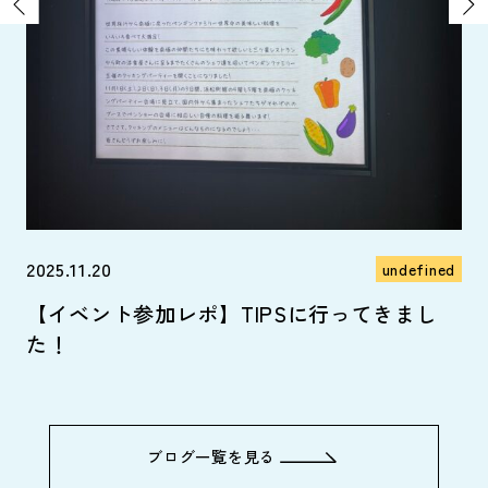
ned
ま～
2025.11.20
20
undefined
【イベント参加レポ】TIPSに行ってきまし
か
た！
ブログ一覧を見る