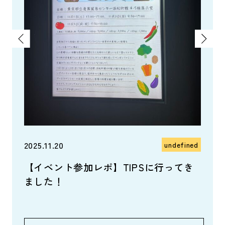
efined
島製材
2025.11.20
2025.
undefined
【イベント参加レポ】TIPSに行ってき
かた
ました！
ま～