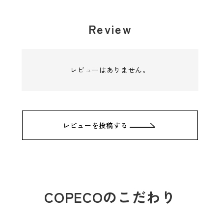
Review
レビューはありません。
フルーツティーの美味しい淹
れ方
レビューを投稿する
COPECOのフルーツティーはHOTで
もICEでも美味しく召し上がれます。
お好みのスタイルで楽しんでいただ
COPECOのこだわり
くためのフルーツティーの美味しい